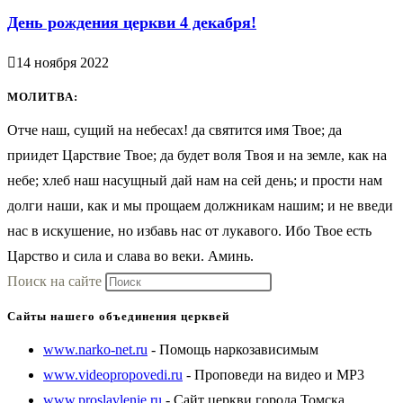
День рождения церкви 4 декабря!
14 ноября 2022
МОЛИТВА:
Отче наш, сущий на небесах! да святится имя Твое; да
приидет Царствие Твое; да будет воля Твоя и на земле, как на
небе; хлеб наш насущный дай нам на сей день; и прости нам
долги наши, как и мы прощаем должникам нашим; и не введи
нас в искушение, но избавь нас от лукавого. Ибо Твое есть
Царство и сила и слава во веки. Аминь.
Нажмите
Поиск на сайте
клавишу
Сайты нашего объединения церквей
Escape,
www.narko-net.ru
- Помощь наркозависимым
чтобы
www.videopropovedi.ru
- Проповеди на видео и MP3
закрыть
www.proslavlenie.ru
- Cайт церкви города Томска