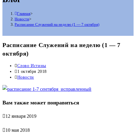
Главная
>
Новости
>
Расписание Служений на неделю (1 — 7 октября)
Расписание Служений на неделю (1 — 7
октября)
Автор
Слово Истины
записи:
Запись
1 октября 2018
опубликована:
Рубрика
Новости
записи:
Вам также может понравиться
12 января 2019
10 мая 2018