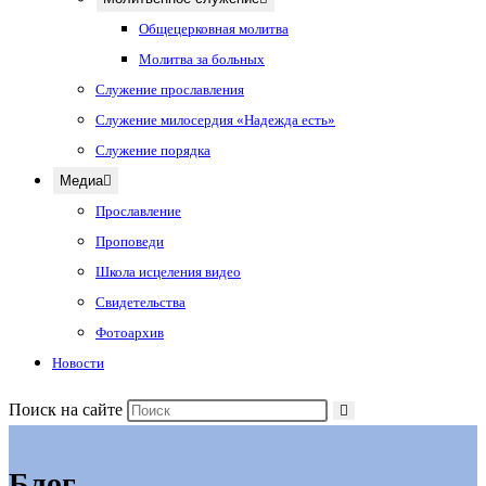
Общецерковная молитва
Молитва за больных
Служение прославления
Служение милосердия «Надежда есть»
Служение порядка
Медиа
Прославление
Проповеди
Школа исцеления видео
Свидетельства
Фотоархив
Новости
Поиск на сайте
Блог