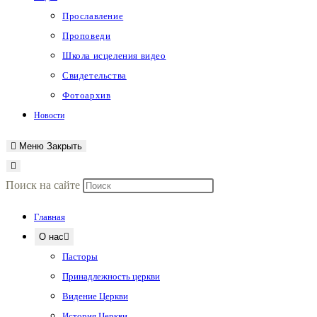
Прославление
Проповеди
Школа исцеления видео
Свидетельства
Фотоархив
Новости
Меню
Закрыть
Нажмите
Поиск на сайте
клавишу
Главная
Escape,
О нас
чтобы
Пасторы
закрыть
Принадлежность церкви
панель
Видение Церкви
поиска.
История Церкви